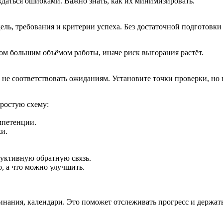
даться ошибками. Важно знать, как их минимизировать.
цель, требования и критерии успеха. Без достаточной подготовк
ом большим объёмом работы, иначе риск выгорания растёт.
т не соответствовать ожиданиям. Установите точки проверки, но
простую схему:
мпетенции.
ки.
руктивную обратную связь.
, а что можно улучшить.
ания, календари. Это поможет отслеживать прогресс и держать 