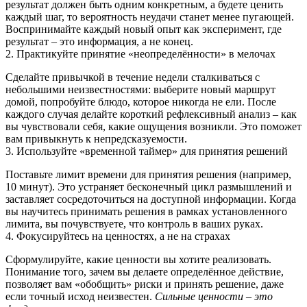
результат должен быть одним конкретным, а будете ценить
каждый шаг, то вероятность неудачи станет менее пугающей.
Воспринимайте каждый новый опыт как эксперимент, где
результат – это информация, а не конец.
2. Практикуйте принятие «неопределённости» в мелочах
Сделайте привычкой в течение недели сталкиваться с
небольшими неизвестностями: выберите новый маршрут
домой, попробуйте блюдо, которое никогда не ели. После
каждого случая делайте короткий рефлексивный анализ – как
вы чувствовали себя, какие ощущения возникли. Это поможет
вам привыкнуть к непредсказуемости.
3. Используйте «временной таймер» для принятия решений
Поставьте лимит времени для принятия решения (например,
10 минут). Это устраняет бесконечный цикл размышлений и
заставляет сосредоточиться на доступной информации. Когда
вы научитесь принимать решения в рамках установленного
лимита, вы почувствуете, что контроль в ваших руках.
4. Фокусируйтесь на ценностях, а не на страхах
Сформулируйте, какие ценности вы хотите реализовать.
Понимание того, зачем вы делаете определённое действие,
позволяет вам «обобщить» риски и принять решение, даже
если точный исход неизвестен.
Сильные ценности – это