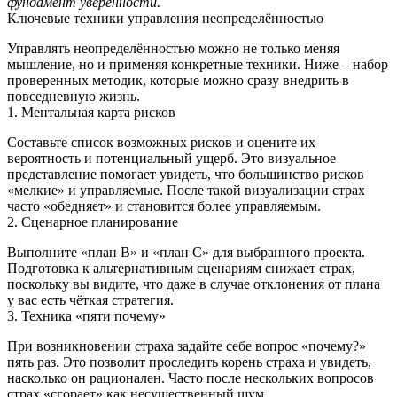
фундамент уверенности.
Ключевые техники управления неопределённостью
Управлять неопределённостью можно не только меняя
мышление, но и применяя конкретные техники. Ниже – набор
проверенных методик, которые можно сразу внедрить в
повседневную жизнь.
1. Ментальная карта рисков
Составьте список возможных рисков и оцените их
вероятность и потенциальный ущерб. Это визуальное
представление помогает увидеть, что большинство рисков
«мелкие» и управляемые. После такой визуализации страх
часто «обедняет» и становится более управляемым.
2. Сценарное планирование
Выполните «план B» и «план C» для выбранного проекта.
Подготовка к альтернативным сценариям снижает страх,
поскольку вы видите, что даже в случае отклонения от плана
у вас есть чёткая стратегия.
3. Техника «пяти почему»
При возникновении страха задайте себе вопрос «почему?»
пять раз. Это позволит проследить корень страха и увидеть,
насколько он рационален. Часто после нескольких вопросов
страх «сгорает» как несущественный шум.