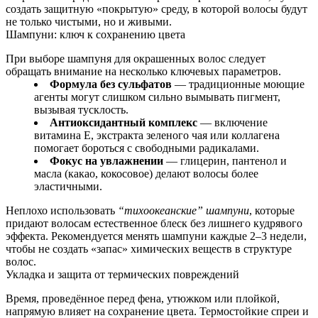
создать защитную «покрытую» среду, в которой волосы будут
не только чистыми, но и живыми.
Шампуни: ключ к сохранению цвета
При выборе шампуня для окрашенных волос следует
обращать внимание на несколько ключевых параметров.
Формула без сульфатов
— традиционные моющие
агенты могут слишком сильно вымывать пигмент,
вызывая тусклость.
Антиоксидантный комплекс
— включение
витамина E, экстракта зеленого чая или коллагена
помогает бороться с свободными радикалами.
Фокус на увлажнении
— глицерин, пантенол и
масла (какао, кокосовое) делают волосы более
эластичными.
Неплохо использовать
“тихоокеанские” шампуни
, которые
придают волосам естественное блеск без лишнего кудрявого
эффекта. Рекомендуется менять шампуни каждые 2–3 недели,
чтобы не создать «запас» химических веществ в структуре
волос.
Укладка и защита от термических повреждений
Время, проведённое перед фена, утюжком или плойкой,
напрямую влияет на сохранение цвета. Термостойкие спреи и