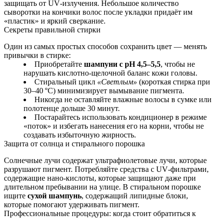
защищать от UV‑излучения. Небольшое количество
сыворотки на кончики волос после укладки придаёт им
«пластик» и яркий сверкание.
Секреты правильной стирки
Один из самых простых способов сохранить цвет — менять
привычки в стирке:
Приобретайте
шампуни с pH 4,5–5,5
, чтобы не
нарушать кислотно-щелочной баланс кожи головы.
Стиральный цикл
«Светлым»
(короткая стирка при
30–40 °C) минимизирует вымывание пигмента.
Никогда не оставляйте влажные волосы в сумке или
полотенце дольше 30 минут.
Постарайтесь использовать кондиционер в режиме
«поток» и избегать нанесения его на корни, чтобы не
создавать избыточную жирность.
Защита от солнца и стирального порошка
Солнечные лучи содержат ультрафиолетовые лучи, которые
разрушают пигмент. Потребляйте средства с UV‑фильтрами,
содержащие нано‑кислоты, которые защищают даже при
длительном пребывании на улице. В стиральном порошке
ищите
сухой шампунь
, содержащий липидные блоки,
которые помогают удерживать пигмент.
Профессиональные процедуры: когда стоит обратиться к