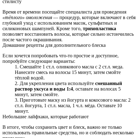
стилисту
Время от времени посещайте специалиста для проведения
«тёплого» омоложения
— процедур, которые включают в себя
глубокий уход с использованием масок, сульфатных и
силиконовых шампуней. Кроме того,
трихопластика
позволяет восстановить волосы, которые сильно истончились
после частого окрашивания.
Домашние рецепты для дополнительного блеска
Если хочется попробовать что-то простое и доступное,
попробуйте следующие варианты:
Смешайте 1 ст.л. оливкового масла с 2 ст.л. меда.
Нанесите смесь на волосы 15 минут, затем смойте
тёплой водой.
Для укрепления цвета используйте
смешанный
раствор уксуса и воды 1:4
, оставьте на волосах 5
минут, затем смойте.
Приготовьте маску из йогурта и кокосового масла: 2
ст.л. йогурта, 1 ст.л. масла, 1 ч.л. мёда. Оставьте 10
минут.
Небольшие лайфхаки, которые работают
В итоге, чтобы сохранить цвет и блеск, важно не только
использовать правильные средства, но и соблюдать несколько