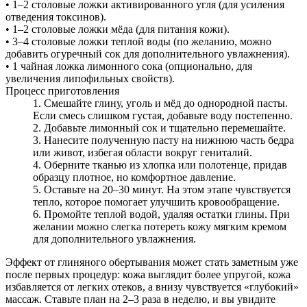
• 1–2 столовые ложки активированного угля (для усиления
отведения токсинов).
• 1–2 столовые ложки мёда (для питания кожи).
• 3–4 столовые ложки теплой воды (по желанию, можно
добавить огуречный сок для дополнительного увлажнения).
• 1 чайная ложка лимонного сока (опционально, для
увеличения липофильных свойств).
Процесс приготовления
Смешайте глину, уголь и мёд до однородной пасты.
Если смесь слишком густая, добавьте воду постепенно.
Добавьте лимонный сок и тщательно перемешайте.
Нанесите полученную пасту на нижнюю часть бедра
или живот, избегая области вокруг гениталий.
Оберните тканью из хлопка или полотенце, придав
образцу плотное, но комфортное давление.
Оставьте на 20–30 минут. На этом этапе чувствуется
тепло, которое помогает улучшить кровообращение.
Промойте теплой водой, удаляя остатки глины. При
желании можно слегка потереть кожу мягким кремом
для дополнительного увлажнения.
Эффект от глиняного обертывания может стать заметным уже
после первых процедур: кожа выглядит более упругой, кожа
избавляется от легких отеков, а внизу чувствуется «глубокий»
массаж. Ставьте план на 2–3 раза в неделю, и вы увидите