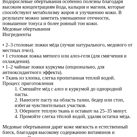
Водорослевые обертывания особенно полезны благодаря
высоким концентрациям йода, кальция и магния, которые
способствуют метаболизму жиров и улучшению кожи. В
результате можно заметить уменьшение отечности,
повышение тонуса и более ровный тон кожи.
Медовые обертывания
Ингредиенты
• 2–3 столовые ложки мёда (лучше натурального, медового от
местных пчел).
• 1 столовая ложка мятного или алоэ-геля (для смягчения и
охлаждения).
• 1–2 чайные ложки куркумы (опционально, для
антиоксидантного эффекта).
• Ткань из хлопка, слегка пропитанная теплой водой.
Процесс приготовления
Смешайте мёд с алоэ и куркумой до однородной
пасты.
Нанесите пасту на область талии, бедер или стоп,
избегая чувствительных участков.
Оберните теплую ткань и оставьте на 25–35 минут.
Промойте слегка тёплой водой, удаляя остатки мёда.
Медовые обертывания дарят коже мягкость и естественный
блеск, благодаря высокому содержанию витаминов и