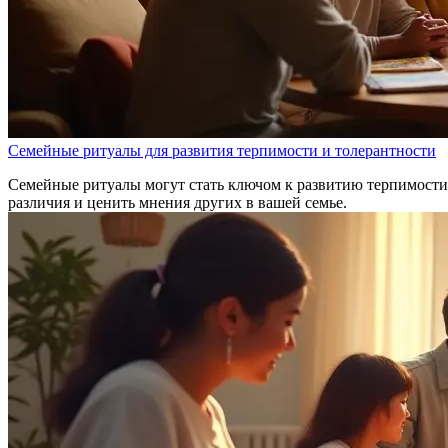
Семейные ритуалы для развития терпимости и толерантности
Семейные ритуалы могут стать ключом к развитию терпимости 
различия и ценить мнения других в вашей семье.