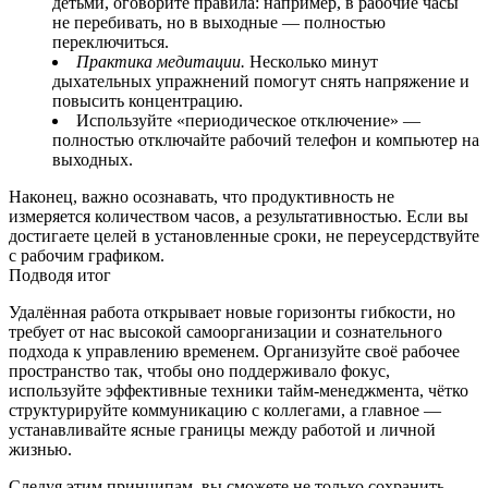
детьми, оговорите правила: например, в рабочие часы
не перебивать, но в выходные — полностью
переключиться.
Практика медитации.
Несколько минут
дыхательных упражнений помогут снять напряжение и
повысить концентрацию.
Используйте «периодическое отключение» —
полностью отключайте рабочий телефон и компьютер на
выходных.
Наконец, важно осознавать, что продуктивность не
измеряется количеством часов, а результативностью. Если вы
достигаете целей в установленные сроки, не переусердствуйте
с рабочим графиком.
Подводя итог
Удалённая работа открывает новые горизонты гибкости, но
требует от нас высокой самоорганизации и сознательного
подхода к управлению временем. Организуйте своё рабочее
пространство так, чтобы оно поддерживало фокус,
используйте эффективные техники тайм‑менеджмента, чётко
структурируйте коммуникацию с коллегами, а главное —
устанавливайте ясные границы между работой и личной
жизнью.
Следуя этим принципам, вы сможете не только сохранить