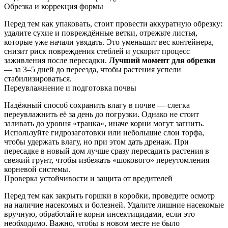
Обрезка и коррекция формы
Перед тем как упаковать, стоит провести аккуратную обрезку:
удалите сухие и повреждённые ветки, отрежьте листья,
которые уже начали увядать. Это уменьшит вес контейнера,
снизит риск повреждения стеблей и ускорит процесс
заживления после пересадки.
Лучший момент для обрезки
— за 3–5 дней до переезда, чтобы растения успели
стабилизироваться.
Переувлажнение и подготовка почвы
Надёжный способ сохранить влагу в почве — слегка
переувлажнить её за день до погрузки. Однако не стоит
заливать до уровня «транка», иначе корни могут загнить.
Используйте гидрозаготовки или небольшие слои торфа,
чтобы удержать влагу, но при этом дать дренаж. При
пересадке в новый дом лучше сразу пересадить растения в
свежий грунт, чтобы избежать «шокового» переутомления
корневой системы.
Проверка устойчивости и защита от вредителей
Перед тем как закрыть горшки в коробки, проведите осмотр
на наличие насекомых и болезней. Удалите лишние насекомые
вручную, обработайте корни инсектицидами, если это
необходимо. Важно, чтобы в новом месте не было