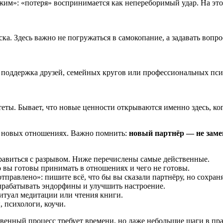
жим»: «потеря» воспринимается как непереборимый удар. На этом 
ка. Здесь важно не погружаться в самокопание, а задавать вопр
 поддержка друзей, семейных кругов или профессиональных пси
ты. Бывает, что новые ценности открываются именно здесь, ког
о новых отношениях. Важно помнить:
новый партнёр — не замен
равиться с разрывом. Ниже перечислены самые действенные.
 вы готовы принимать в отношениях и чего не готовы.
тправлено»: пишите всё, что бы вы сказали партнёру, но сохраня
ырабатывать эндорфины и улучшить настроение.
итуал медитации или чтения книги.
 психологи, коучи.
твенный процесс требует времени, но даже небольшие шаги в п