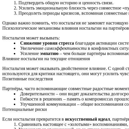
Подтвердить общую историю и ценность связи.
Усилить эмоциональную близость через совместное «пу
Преодолеть периоды кризисов, вспоминая совместные 
Однако важно помнить, что ностальгия не заменяет настоящую
Психологические механизмы влияния ностальгии на партнёров
Ностальгия может вызывать:
Снижение уровня стресса
благодаря активации сист
Увеличение
самоэффективности
в конфликтных ситуа
Усиление
эмпатию
– чем больше партнёры вспоминают
Влияние ностальгии на текущие отношения
Ностальгия может оказывать двойственное влияние. С одной ст
используются для критики настоящего, они могут усилить чув
Позитивные последствия
Партнёры, часто вспоминающие совместные радостные моменты
Доверительности – они видят доказательства долгоср
Гибкости в решениях – память о компромиссах прошло
Улучшенной коммуникации – общие воспоминания созд
Потенциальные риски
Если ностальгия превратится в
искусственный идеал
, партнёр
Сравнивать настоящее с «золотыми» воспоминаниями, 