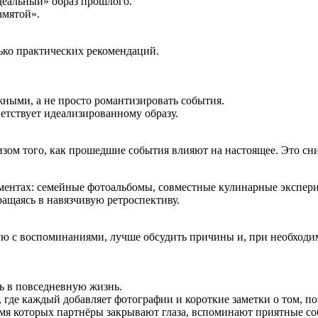
идеальный» образ прошлого.
амятой».
ько практических рекомендаций.
жными, а не просто романтизировать события.
ветствует идеализированному образу.
зом того, как прошедшие события влияют на настоящее. Это сн
ментах: семейные фотоальбомы, совместные кулинарные экспер
ращаясь в навязчивую ретроспективу.
ую с воспоминаниями, лучше обсудить причины и, при необходим
ь в повседневную жизнь.
 где каждый добавляет фотографии и короткие заметки о том, п
емя которых партнёры закрывают глаза, вспоминают приятные с