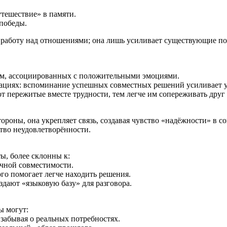
тешествие» в памяти.
победы.
 работу над отношениями; она лишь усиливает существующие по
ем, ассоциированных с положительными эмоциями.
циях: вспоминание успешных совместных решений усиливает ув
 пережитые вместе трудности, тем легче им сопереживать друг 
ороны, она укрепляет связь, создавая чувство «надёжности» в 
ство неудовлетворённости.
, более склонны к:
очной совместимости.
го помогает легче находить решения.
ают «языковую базу» для разговора.
ы могут:
забывая о реальных потребностях.