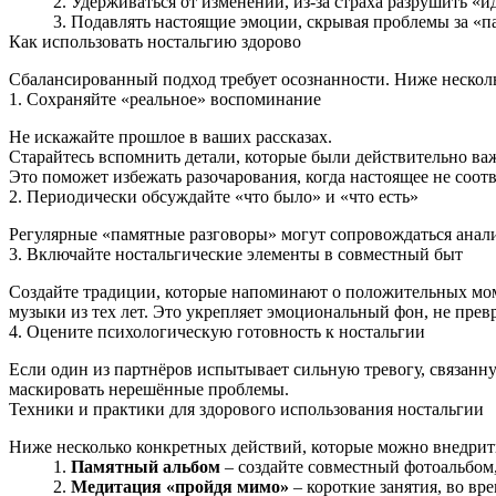
Удерживаться от изменений, из-за страха разрушить «
Подавлять настоящие эмоции, скрывая проблемы за «п
Как использовать ностальгию здорово
Сбалансированный подход требует осознанности. Ниже нескол
1. Сохраняйте «реальное» воспоминание
Не искажайте прошлое в ваших рассказах.
Старайтесь вспомнить детали, которые были действительно ва
Это поможет избежать разочарования, когда настоящее не соот
2. Периодически обсуждайте «что было» и «что есть»
Регулярные «памятные разговоры» могут сопровождаться анали
3. Включайте ностальгические элементы в совместный быт
Создайте традиции, которые напоминают о положительных мо
музыки из тех лет. Это укрепляет эмоциональный фон, не прев
4. Оцените психологическую готовность к ностальгии
Если один из партнёров испытывает сильную тревогу, связанн
маскировать нерешённые проблемы.
Техники и практики для здорового использования ностальгии
Ниже несколько конкретных действий, которые можно внедрит
Памятный альбом
– создайте совместный фотоальбом,
Медитация «пройдя мимо»
– короткие занятия, во вр