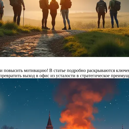
и повысить мотивацию! В статье подробно раскрываются ключев
 превратить выход в офис из усталости в стратегическое преиму