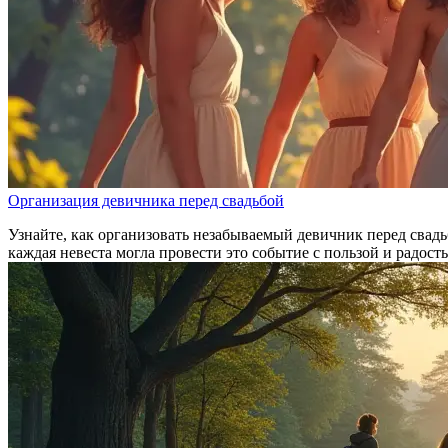
Организация девичника перед свадьбой
Узнайте, как организовать незабываемый девичник перед свадь
каждая невеста могла провести это событие с пользой и радост