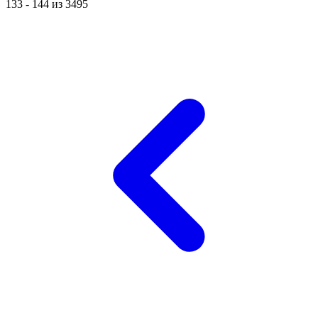
133
-
144
из
3495