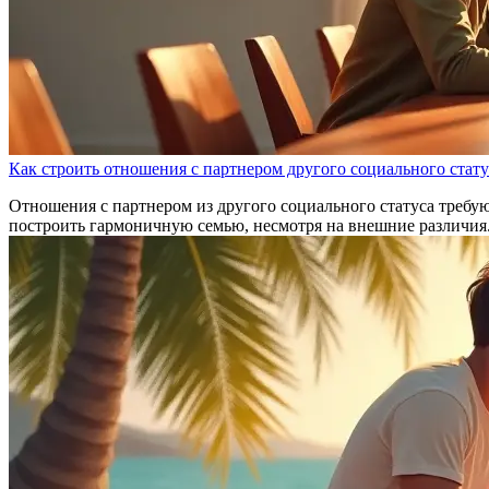
Как строить отношения с партнером другого социального стату
Отношения с партнером из другого социального статуса требую
построить гармоничную семью, несмотря на внешние различия