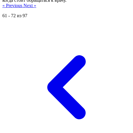
когда стоит обращаться к врачу.
« Previous
Next »
61
-
72
из
97